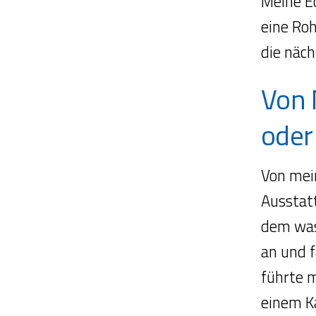
Meine E
eine Roh
die näch
Von 
oder
Von mein
Ausstat
dem was 
an und f
führte 
einem K