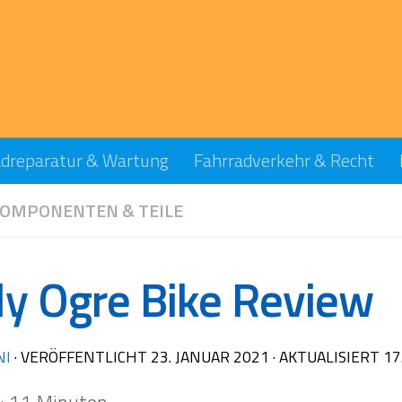
adreparatur & Wartung
Fahrradverkehr & Recht
OMPONENTEN & TEILE
ly Ogre Bike Review
NI
· VERÖFFENTLICHT
23. JANUAR 2021
· AKTUALISIERT
17