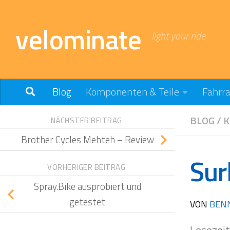
Zum Inhalt springen
velominate
light your ride
Blog
Komponenten & Teile
Fahrr
BLOG
/
K
NÄCHSTER BEITRAG
Brother Cycles Mehteh – Review
Sur
VORHERIGER BEITRAG
Spray.Bike ausprobiert und
getestet
VON
BEN