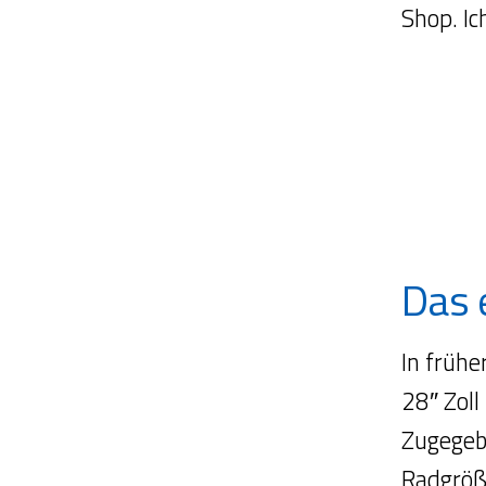
Shop. Ic
Das 
In frühe
28″ Zoll
Zugegeb
Radgröße