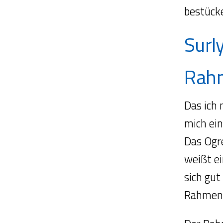
bestücke
Surl
Rah
Das ich 
mich ei
Das Ogre
weißt ei
sich gut
Rahmen.