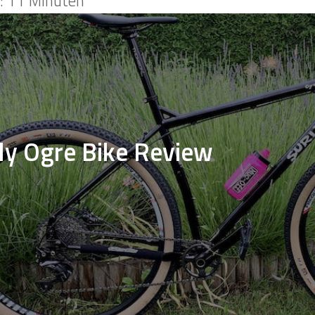
t:
11
Minuten
ly Ogre Bike Review