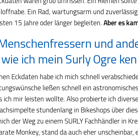
ckdaten waren grob umrissen. Ein Riemen sollt
loffnabe. Ein Rad, wartungsarm und zuverlässig, 
sten 15 Jahre oder länger begleiten.
Aber es kam
Menschenfressern und ande
 wie ich mein Surly Ogre ke
en Eckdaten habe ich mich schnell verabschiede
tungswünsche ließen schnell ein astronomische
ich mir leisten wollte. Also probierte ich dive
achsimpelte stundenlang in Bikeshops über diese
mich der Weg zu einem SURLY Fachhändler in Kre
arate Monkey, stand da auch eher unscheinbar, 