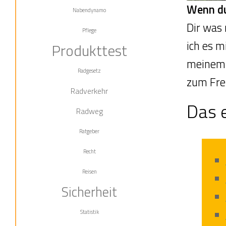
Wenn du 
Nabendynamo
Dir was
Pflege
ich es m
Produkttest
meinem 
Radgesetz
zum Fre
Radverkehr
Das e
Radweg
Ratgeber
Recht
Reisen
Sicherheit
Statistik