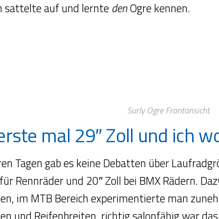
h sattelte auf und lernte
den
Ogre kennen.
Surly Ogre Frontansicht
erste mal 29″ Zoll und ich w
ren Tagen gab es keine Debatten über Laufradgrö
 für Rennräder und 20″ Zoll bei BMX Rädern. Da
en, im MTB Bereich experimentierte man zuneh
n und Reifenbreiten, richtig salonfähig war das 