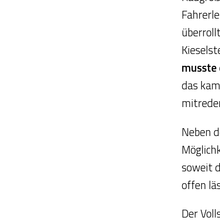
Fahrerle
überroll
Kieselst
musste 
das kam 
mitreden
Neben de
Möglich
soweit d
offen lä
Der Voll